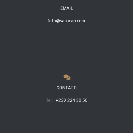
EMAIL
info@satocao.com
CONTATO
Tel. :
+239 224 30 50