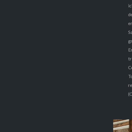
i
d
e
S
gr
E
t
C
T
r
(