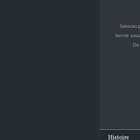
Satocao p
terroir sou
De 
Histoire