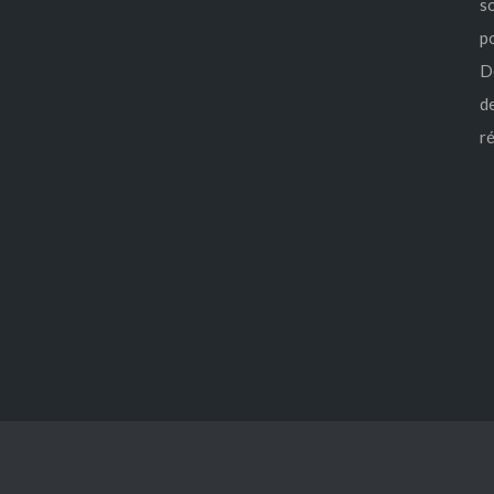
s
po
D
d
ré