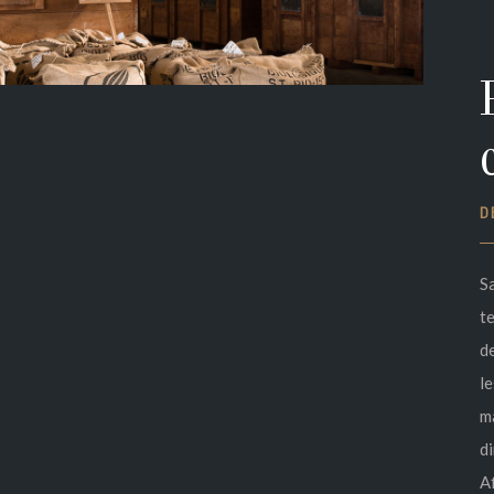
D
S
t
d
l
m
di
Af