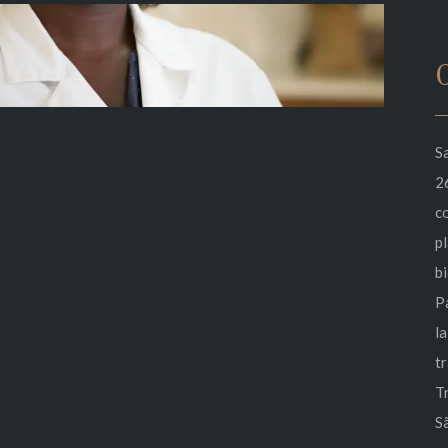
C
S
2
c
p
b
Pa
la
t
Tr
S